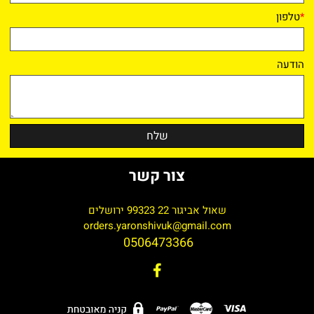
*
טלפון
הודעה
צור קשר
שאול אביגור 22 99323 ירושלים
orders.yaronshivuk@gmail.com
0506473366