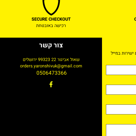
SECURE CHECKOUT
רכישה באובטחת
צור קשר
רות במייל
שאול אביגור 22 99323 ירושלים
orders.yaronshivuk@gmail.com
0506473366