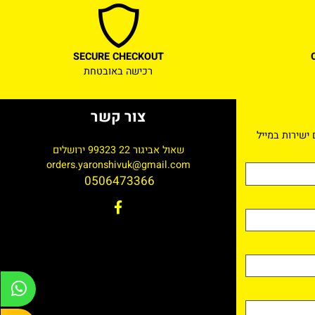
SECURE CHECKOUT
רכישה באובטחת
צור קשר
רות במייל
שאול אביגור 22 99323 ירושלים
orders.yaronshivuk@gmail.com
0506473366